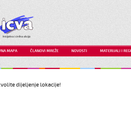
VNA MAPA
ČLANOVI MREŽE
NOVOSTI
MATERIJALI I RE
olite dijeljenje lokacije!