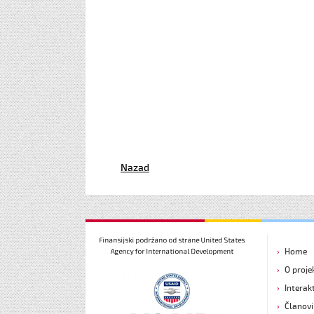
Nazad
Home
O proje
Interak
Članovi