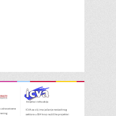
u zdravstvene
ICVA za cilj ima jačanje nevladinog
trening
sektora u BiH kroz različite projekte i