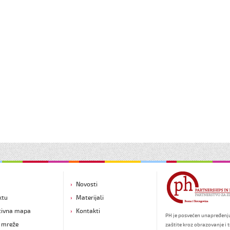
Novosti
ktu
Materijali
tivna mapa
Kontakti
PH je posvećen unapređenj
 mreže
zaštite kroz obrazovanje i 