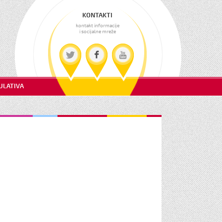
KONTAKTI
kontakt informacije
i socijalne mreže
GULATIVA